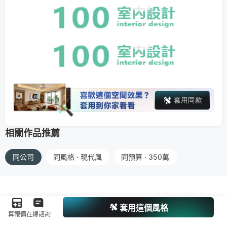
相關作品推薦
同公司
同風格 · 現代風
同預算 · 350萬
套用這個風格
算報價
在線諮詢