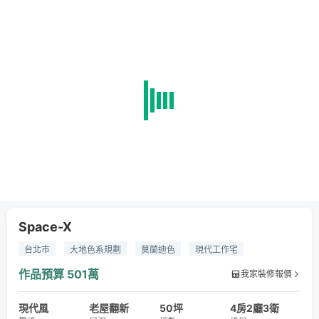
Space-X
台北市
大地色系規劃
莫蘭迪色
現代工作宅
寬敞大空間
大理石地坪
海島型木地板
德安進口廚具
作品預算
501萬
我家裝修報價
賽麗石
陶板
大理石電視牆
義大利石英磚
現代風
義大利木紋磚
老屋翻新
仿模板石英磚
50坪
電動風琴簾
窗簾
4房2廳3衛