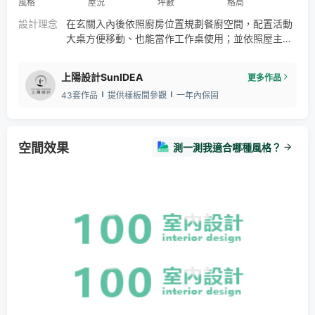
風格
屋況
坪數
格局
室內設計師
現代風格設計
室內裝修設計
室內設計師
設計理念
在玄關入內後依照廚房位置規劃餐廚空間，配置活動
工程統包
室內專技人員
大桌方便移動、也能當作工作桌使用；並依照屋主需
求將備餐櫃植入酒櫃，釋放廚房空間打造機能更多元
的餐廳區域。客廳收納採一字型佈局，電視牆大理石
上陽設計SunIDEA
更多作品
與黑玻展示櫃相呼應，不落地設計更顯空間開闊，強
43套作品
提供樣板間參觀
一年內保固
烈的透視線銜接立面引導視覺到客廳採光窗。 客餐廳
區收納櫃納入牆體，保留寬敞地坪給愛運動的女主
人，沐浴陽光在客廳做瑜伽伸展。莫蘭迪的柔和色彩
將自然的綠意帶往私領域。
空間效果
測一測我適合哪種風格？