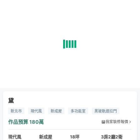
黛
新北市
現代風
新成屋
多功能室
黑玻軌道拉門
開放式餐廚
中島
米灰色系
燈條
單槓
居家健身
作品預算
180萬
我家裝修報價
鋁框
軌道拉門
特殊塗料
磁性美耐板
烤漆
木作
現代風
系統櫃
超耐磨地板
新成屋
線板設計
18坪
灰色特殊塗料
3房2廳2衛