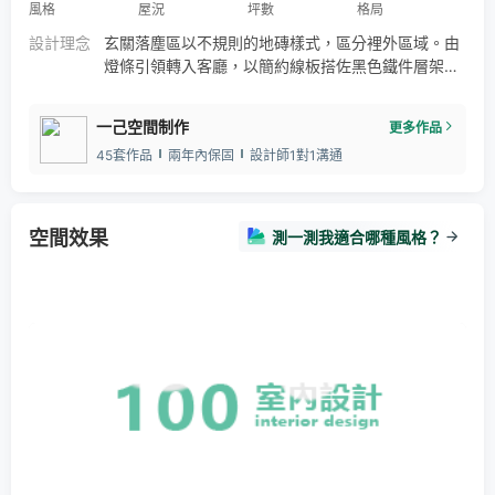
風格
屋況
坪數
格局
設計理念
玄關落塵區以不規則的地磚樣式，區分裡外區域。由
燈條引領轉入客廳，以簡約線板搭佐黑色鐵件層架，
以及一致的黑灰調色彩規劃，呼應空間俐落設計。另
外客廳天花板設有燈光的吊單槓，兼具照明功能與運
一己空間制作
更多作品
動之需。 沙發後的多功能室，藉由黑玻軌道拉門，區
45套作品
兩年內保固
設計師1對1溝通
隔出獨立休憩空間。開放式餐、廚空間，則以複合式
中島及附有燈條的鐵件懸吊層架，作為空間主視覺。
主臥、次臥私領域則以米灰為主色調，延伸公領域線
板設計及灰色特殊塗料。
空間效果
測一測我適合哪種風格？