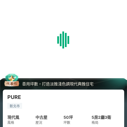
善用坪數，打造淡雅淺色調現代典雅住宅
PURE
新北市
現代風
中古屋
50坪
5房2廳3衛
風格
屋況
坪數
格局