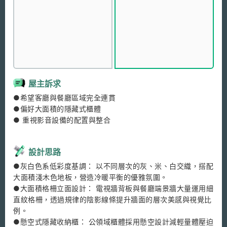
屋主訴求
●希望客廳與餐廳區域完全連貫

●偏好大面積的隱藏式櫃體

● 重視影音設備的配置與整合

設計思路
●灰白色系低彩度基調： 以不同層次的灰、米、白交織，搭配
大面積淺木色地板，營造冷暖平衡的優雅氛圍。

●大面積格柵立面設計： 電視牆背板與餐廳端景牆大量運用細
直紋格柵，透過規律的陰影線條提升牆面的層次美感與視覺比
例。

●懸空式隱藏收納櫃： 公領域櫃體採用懸空設計減輕量體壓迫