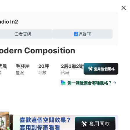
udio In2
看官網
追蹤FB
odern Composition
代風
毛胚屋
20坪
2房2廳2衛
套用這個風格
格
屋況
坪數
格局
測一測我適合哪種風格？