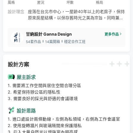
風格
屋況
坪數
格局
設計理念
座落在台北市中心，一屋齡40年以上的老房子，保持
原來房屋結構，以保存舊時光之美為宗旨，同時兼顧
實用及美觀設計出多功能的空間。融合歐洲古典風及
現代風，以淺灰色為基底搭配明顯的黑色吊燈、原木
甘納設計 Ganna Design
更多作品
色大桌來平衡色彩並同時凸顯家具的存在，將餐桌、
54套作品
14篇開箱
穩定合作工班
廚房、吧台安排在入門處。中間設計旋轉片門，作為
主要牆面用。需要隱私或是區隔工作區集會議室時亦
可閉合成為活動牆。辦公區的後方採用玻璃隔間，讓
寢室有安全感卻不會密閉壓迫。
設計方案
屋主訴求
1. 需要將工作空間與居住空間合理分區 

2. 希望保持辦公區的隱私性 

3. 需要良好的採光與舒適的會議環境
設計思路
1. 進口處設計兩條動線，左側為私領域，右側為工作會議室 

2. 使用旋轉牆片與玻璃隔間來保護隱私 

3. 引入大量自然光以增強室內明亮感