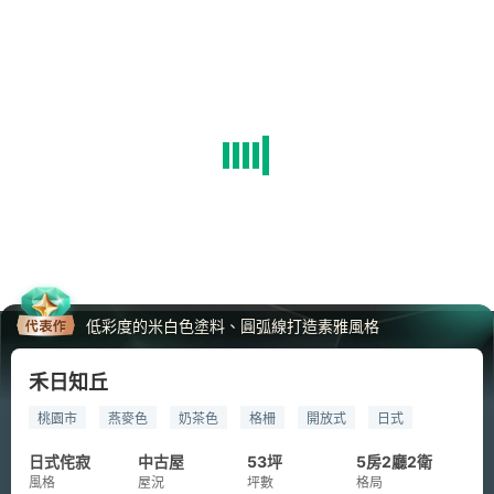
低彩度的米白色塗料、圓弧線打造素雅風格
禾日知丘
桃園市
燕麥色
奶茶色
格柵
開放式
日式
侘寂風
玄關
吧檯
貓咪
寵物宅
特殊塗料
日式侘寂
中古屋
53坪
5房2廳2衛
油漆
乳膠漆
鐵道磚
六角磚
木地板
木紋磚
風格
屋況
坪數
格局