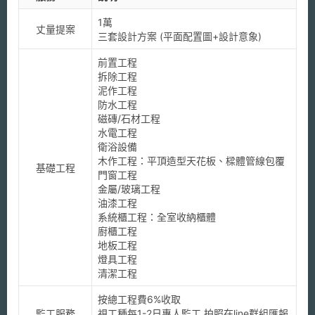
1萬

丈量提案
三套設計方案 (平面配置圖+設計意象)
前置工程

拆除工程

泥作工程

防水工程

磁磚/石材工程

水電工程

衛浴設備

木作工程：平頂造型天花板、樑體管線包覆

基礎工程
門窗工程

金屬/玻璃工程

油漆工程

系統櫃工程：全室收納櫃體

廚櫃工程

地板工程

燈具工程

清潔工程
按總工程費6%收取

監工服務
視工種每1-2日專人監工 拍照在line群組匯報