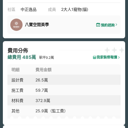
石英磚
鐵件
灰鏡
灰玻
木作貼皮
烤漆
社區
中正逸品
成員
2大人1寵物(貓)
系統板材
磁磚
水泥
人造石
軌道燈
石材
噴漆
噴砂玻璃
特殊漆面
艾米麗
八寶空間美學
預約諮詢
費用分佈
總費用 485萬
我家裝修報價
單坪9.2萬
明細
費用金額
設計費
26.5萬
施工費
59.7萬
材料費
372.9萬
其他
25.9萬（監工費）