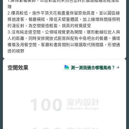
1.屏除繁複裝飾、以低彩度的米白色塗料於牆面描繪出輕淺紋
理

2.樓高較低，施作平頂天花板盡量保留原始高度，並以圓弧線
條過渡客、餐廳橫樑，降低天壁量體感，加上線燈與間接照明
的漫反射，為空間營造輕盈、挑高的視覺感受

3.沒有純走道空間，公領域視覺更為開闊，環形動線拉近人與
人的距離，同時安排開放式廚房與配有中島吧台的餐廳，擴增
備餐及用餐空間，客廳和書房間則以矮牆取代隔間牆，形塑通
透的視野
空間效果
測一測我適合哪種風格？