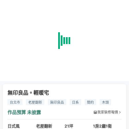
無印良品。輕暖宅
台北市
老屋翻新
無印良品
日系
簡約
木頭
白色
乾溼分離
廚房
陽台
客廳
主臥
書桌
作品預算
未披露
我家裝修報價
餐桌
陽光
窗簾
家具
浴室
衛浴
浴櫃
日式風
水泥
木紋地磚
老屋翻新
實木
木皮
21坪
矽酸鈣板
1房2廳1衛
皮革紋磚