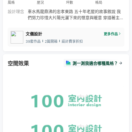
風格
屋況
坪數
格局
美耐板
設計理念
車水馬龍鼎沸的忠孝東路 五十年老屋的故事敘說 我
們努力珍惜大片陽光灑下來的愜意與暖意 穿插著主人
熱愛無印良品對生活及對家的態度 一貫這樣的簡單生
活精神 把空間的裝潢味拉到最低 保留簡單無機質的
文儀設計
更多作品
生活美 拍照的當天 工作的團隊都捨不得走 好想坐再
39套作品
2篇開箱
設計費享折扣
陽台 讓愜意的陽光灑漫著我們 謝謝簡單生活 賦予的
簡單美。
空間效果
測一測我適合哪種風格？