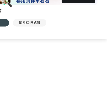
薦
同風格·日式風