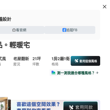
儀設計
看官網
追蹤FB
品。輕暖宅
式風
老屋翻新
21坪
1房2廳1衛
套用這個風格
格
屋況
坪數
格局
測一測我適合哪種風格？