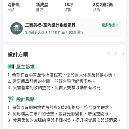
混搭風
新成屋
18坪
3房2廳2衛
風格
屋況
坪數
格局
三商美福-室內設計系統家具
更多作品
3項設計大獎
141套作品
93篇開箱
設計方案
屋主訴求
1. 希望在台中置產作為度假宅，便於週末休憩及轉換心情。 

2. 需要簡單舒適的空間，並符合現代輕奢風格。 

3. 只需基本的收納空間，無需大規模改動原有格局。
設計思路
1. 保留原有的開放式設計與3房2衛格局，符合屋主需求。 

2. 利用樓高三米四的優勢，設計光影變化，增強空間感。 

3. 使用柔和的圓弧線條與多樣材質，提升視覺層次與舒適感。