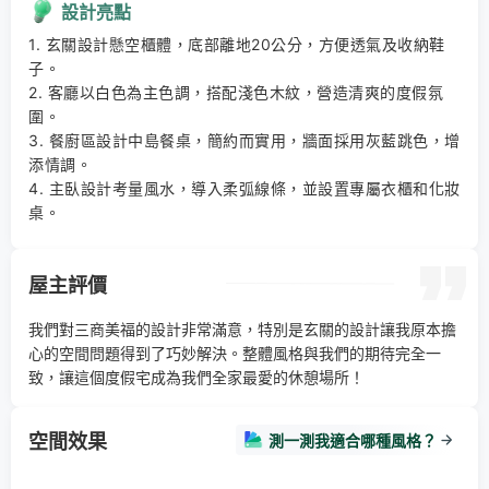
設計亮點
1. 玄關設計懸空櫃體，底部離地20公分，方便透氣及收納鞋
子。 

2. 客廳以白色為主色調，搭配淺色木紋，營造清爽的度假氛
圍。 

3. 餐廚區設計中島餐桌，簡約而實用，牆面採用灰藍跳色，增
添情調。 

4. 主臥設計考量風水，導入柔弧線條，並設置專屬衣櫃和化妝
桌。
屋主評價
我們對三商美福的設計非常滿意，特別是玄關的設計讓我原本擔
心的空間問題得到了巧妙解決。整體風格與我們的期待完全一
致，讓這個度假宅成為我們全家最愛的休憩場所！
空間效果
測一測我適合哪種風格？