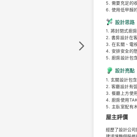
5. 需要充足的
6. 使用低甲
設計思路
1. 將封閉式廚
2. 書房設計在
3. 在玄關、
4. 安排安全
5. 廚房設計
設計亮點
1. 玄關設計包
2. 客廳設計有
3. 餐廳上方使
4. 廚房使用T
5. 主臥室配
屋主評價
經歷了設計公司
建議讓整個裝修