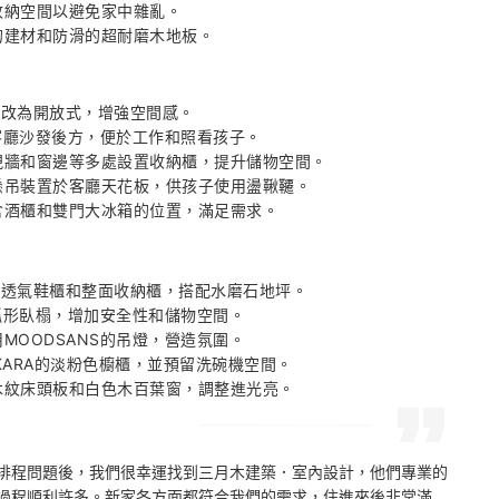
收納空間以避免家中雜亂。 

醛的建材和防滑的超耐磨木地板。
房改為開放式，增強空間感。 

客廳沙發後方，便於工作和照看孩子。 

電視牆和窗邊等多處設置收納櫃，提升儲物空間。 

的懸吊裝置於客廳天花板，供孩子使用盪鞦韆。 

包含酒櫃和雙門大冰箱的位置，滿足需求。
含透氣鞋櫃和整面收納櫃，搭配水磨石地坪。 

弧形臥榻，增加安全性和儲物空間。 

用MOODSANS的吊燈，營造氛圍。 

AKARA的淡粉色櫥櫃，並預留洗碗機空間。 

有木紋床頭板和白色木百葉窗，調整進光亮。
排程問題後，我們很幸運找到三月木建築．室內設計，他們專業的
過程順利許多。新家各方面都符合我們的需求，住進來後非常滿