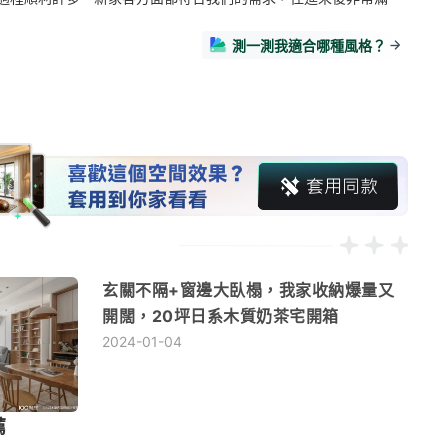
測一測我適合哪種風格？
玄關不隔+窗邊大臥榻，我家收納爆量又
開闊，20坪日系木質奶茶宅開箱
2024-01-04
薦