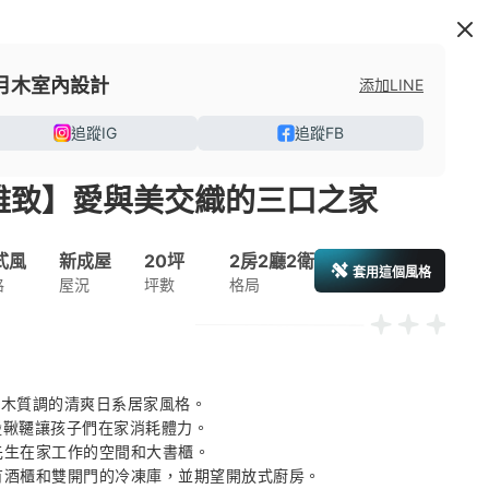
月木室內設計
添加LINE
追蹤IG
追蹤FB
雅致】愛與美交織的三口之家
式風
新成屋
20坪
2房2廳2衛
套用這個風格
格
屋況
坪數
格局
、木質調的清爽日系居家風格。 

盪鞦韆讓孩子們在家消耗體力。 

先生在家工作的空間和大書櫃。 

望有酒櫃和雙開門的冷凍庫，並期望開放式廚房。 
