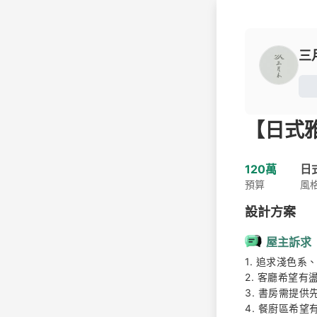
三
【日式
120萬
日
預算
風
設計方案
屋主訴求
1. 追求淺色系
2. 客廳希望有
3. 書房需提供
4. 餐廚區希