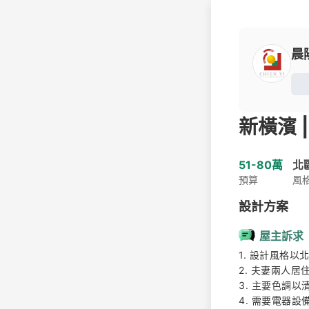
晨
新橫濱 | 
51-80萬
北
預算
風
設計方案
屋主訴求
1. 設計風格以
2. 夫妻兩人居
3. 主要色調以
4. 需要電器