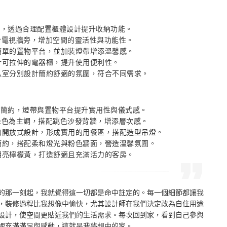
局，透過合理配置櫃體設計提升收納功能。 

板於電視牆旁，增加空間的靈活性與功能性。 

置簡單的置物平台，並加裝燈帶增添溫馨感。 

計可拉伸的電器櫃，提升使用便利性。 

次臥室分別設計簡約舒適的氛圍，符合不同需求。
設計簡約，燈帶與置物平台提升實用性與儀式感。 

爽綠色為主調，搭配跳色沙發背牆，增添層次感。 

房的開放式設計，形成實用的用餐區，搭配造型吊燈。 

計簡約，搭配柔和燈光與粉色牆面，營造溫馨氛圍。 

用明亮檸檬黃，打造舒適且充滿活力的客房。
的那一刻起，我就覺得這一切都是命中註定的。每一個細節都讓我
，裝修過程比我想像中愉快，尤其設計師在我們決定改為自住用途
設計，使空間更貼近我們的生活需求。每次回到家，看到自己參與
裡充滿滿足與感動，這就是我夢想中的家。