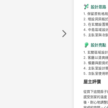
設計思路
1. 保留原有格
2. 增設洞洞
3. 在玄關設
4. 中島區域設
5. 主臥室與
設計亮點
1. 玄關區域
2. 客廳以清
3. 餐廳與廚
4. 主臥室設
5. 次臥室使
屋主評價
從買下這間房子
感受到家的溫度
後，耐心地調整
完成的空間，心