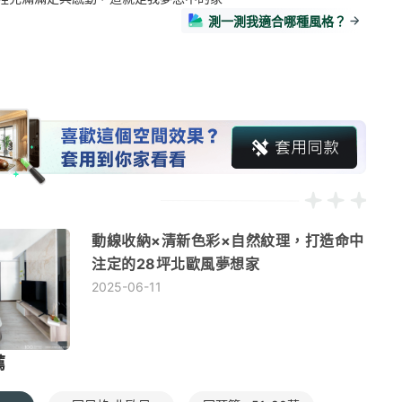
測一測我適合哪種風格？
動線收納×清新色彩×自然紋理，打造命中
注定的28坪北歐風夢想家
2025-06-11
薦