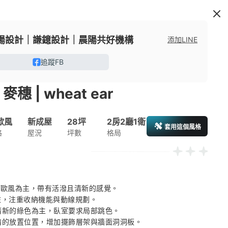
陽設計｜謙鐿設計｜晨陽共好機構
添加LINE
追蹤FB
麥穗 | wheat ear
歐風
新成屋
28坪
2房2廳1衛
套用這個風格
格
屋況
坪數
格局
北歐風為主，帶有活潑且清新的感覺。 

住，注重收納機能與動線規劃。 

清新的綠色為主，臥室要求局部跳色。 

設備的放置位置，增加擺飾層架與牆面洞洞板。