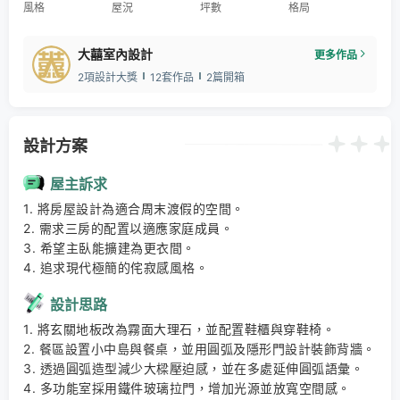
風格
屋況
坪數
格局
大囍室內設計
更多作品
2項設計大獎
12套作品
2篇開箱
設計方案
屋主訴求
1. 將房屋設計為適合周末渡假的空間。 

2. 需求三房的配置以適應家庭成員。 

3. 希望主臥能擴建為更衣間。 

4. 追求現代極簡的侘寂感風格。
設計思路
1. 將玄關地板改為霧面大理石，並配置鞋櫃與穿鞋椅。 

2. 餐區設置小中島與餐桌，並用圓弧及隱形門設計裝飾背牆。 

3. 透過圓弧造型減少大樑壓迫感，並在多處延伸圓弧語彙。 

4. 多功能室採用鐵件玻璃拉門，增加光源並放寬空間感。