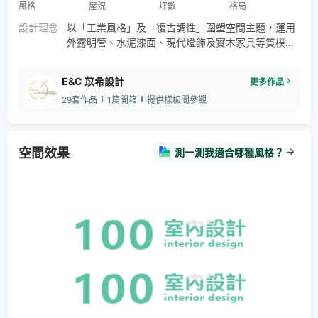
風格
屋況
坪數
格局
設計理念
以「工業風格」及「復古調性」圍塑空間主題，運用
外露明管、水泥漆面、現代燈飾及實木家具等質樸肌
理元素，賦予豐沛的設計想像。 餐廳的外觀，透過大
面落地玻璃、商品陳列架與舊木料大門相映成趣，加
E&C 苡希設計
更多作品
上巴西狼的LOGO招牌，成功營造迎賓氛圍，也撩動
29套作品
1篇開箱
提供樣板間參觀
訪客想一窺究竟的心情。轉進內部，水泥為底的天地
壁，烘托理性沉穩的調性，並藉由妥善的機能劃分，
規劃用餐區、接待區與廚房，也讓兩間合併的商業空
間擁有更多元的面貌。
空間效果
測一測我適合哪種風格？