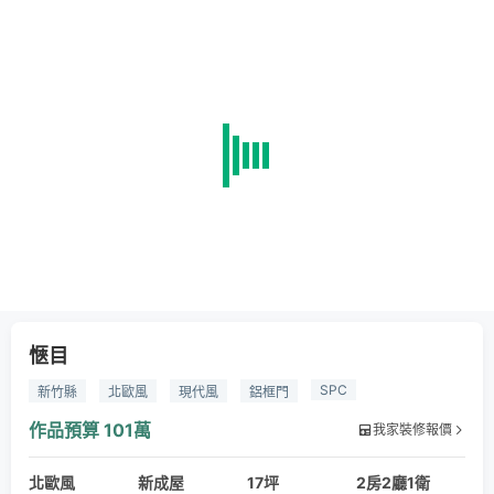
愜目
SPC
新竹縣
北歐風
現代風
鋁框門
石塑木地板
系統櫃
司曼特
客廳
玄關
餐廳
作品預算
101萬
我家裝修報價
衛浴
廚房
臥室
北歐風
新成屋
17坪
2房2廳1衛