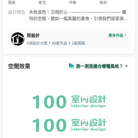
風格
屋況
坪數
格局
設計理念
木枕虛色｜沉視於心 ---------------------------- 獨
特的空間，猶如一幅美麗的畫卷，引領我們探索美的
奧秘。 以灰階色調凸顯出木質的溫潤，彷彿是大自然
的呢喃，撫慰心靈。 一個值得品味的地方，透過雙
矩設計
更多作品
眸，將美好的感受融入內心。
5項設計大獎
99套作品
3篇開箱
空間效果
測一測我適合哪種風格？