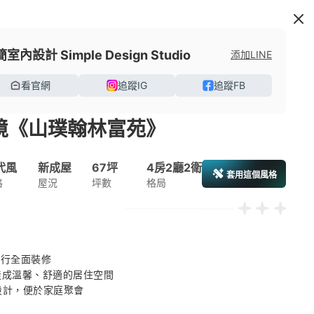
室內設計 Simple Design Studio
添加LINE
看官網
追蹤IG
追蹤FB
秘境《山璞翰林富苑》
代風
新成屋
67坪
4房2廳2衛
套用這個風格
格
屋況
坪數
格局
行全面裝修 

造成溫馨、舒適的居住空間 

式設計，便於家庭聚會