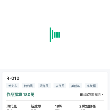
R-010
新北市
簡約風
混搭風
現代風
美耐板
系統櫃
噴漆
乳膠漆
木皮
鋁條燈
線燈
作品預算
180萬
我家裝修報價
現代風
新成屋
18坪
2房2廳1衛