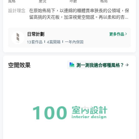
風格
屋況
坪數
格局
設計理念
在原始佈局下，以連綿的櫃體貫串狹長的公領域，保
留高挑的天花板，加深視覺空間感。再以柔和的杏色
調覆蓋天與壁，自然營造舒適的氛圍。而屋主喜愛的
圓弧元素，我們將之代入到中心廊道，菱角與弧的交
日常計劃
更多作品
錯對話，賦予空間不同樣貌。 延續公領域的杏色調，
13套作品
4篇開箱
一年內保固
臥房搭配隱性光源，弱化空間的清晰度，更貼近私領
域該有的調性。
空間效果
測一測我適合哪種風格？