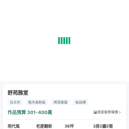
舒苑雅室
台北市
榆木美耐板
烤漆玻璃
板岩磚
作品預算
301-400萬
我家裝修報價
現代風
老屋翻新
36坪
3房2廳2衛