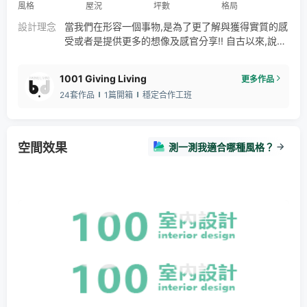
風格
屋況
坪數
格局
設計理念
當我們在形容一個事物,是為了更了解與獲得實質的感
受或者是提供更多的想像及感官分享!! 自古以來,說書
者經常是表達訊息的間接者,而今日的我們透過現代作
者及網路創作者在實體與虛擬的世界裡,描述了許多故
1001 Giving Living
更多作品
事的由來與經歷,分享彼此的想法與體驗! 而這就是我
24套作品
1篇開箱
穩定合作工班
們希望小房子美述館,在新舊之間的結合後,能透過這
裡使我們也成為自身故事者與創作者的感受!!亦是屬
於自己故事的開始,及延續這老屋給予彼此的對話與感
受!!
空間效果
測一測我適合哪種風格？