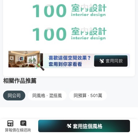
相關作品推薦
同公司
同風格 · 混搭風
同預算 · 501萬
套用這個風格
算報價
在線諮詢