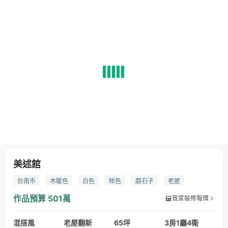
美述館
台南市
木暖色
白色
棕色
磨石子
老屋
角屋
七岩塗料
健康合板
台灣檜木
亞麻壁材
作品預算
501萬
我家裝修報價
Selten
實心玻璃磚
細紋中空板
カリモク60
混搭風
老屋翻新
65坪
3房1廳4衛