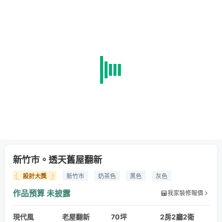
新竹市。透天舊屋翻新
設計大獎
新竹市
奶茶色
黑色
灰色
造型天花
線性燈條
特殊礦物塗料
進口地磚
大板磚
作品預算
未披露
我家裝修報價
住宅
舊屋翻新
透天
老宅
現代風
老屋翻新
70坪
2房2廳2衛