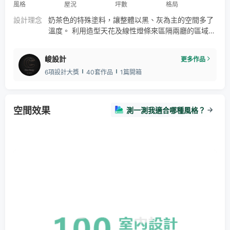
風格
屋況
坪數
格局
設計理念
奶茶色的特殊塗料，讓整體以黑、灰為主的空間多了
溫度。 利用造型天花及線性燈條來區隔兩廳的區域
性。 電視牆石材的自然紋理，散發出獨特的魅力與氣
勢，營造出業主喜歡的輕奢風格。
峻設計
更多作品
6項設計大獎
40套作品
1篇開箱
空間效果
測一測我適合哪種風格？