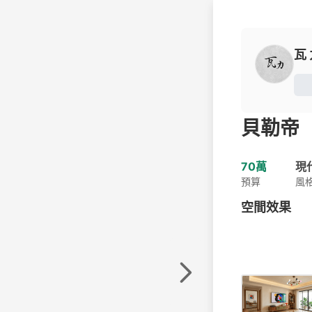
瓦 
貝勒帝
70萬
現
預算
風
空間效果