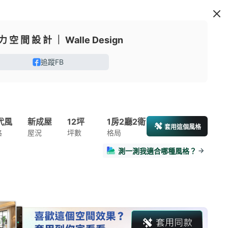
力 空 間 設 計 ｜ Walle Design
追蹤FB
代風
新成屋
12坪
1房2廳2衛
套用這個風格
格
屋況
坪數
格局
測一測我適合哪種風格？