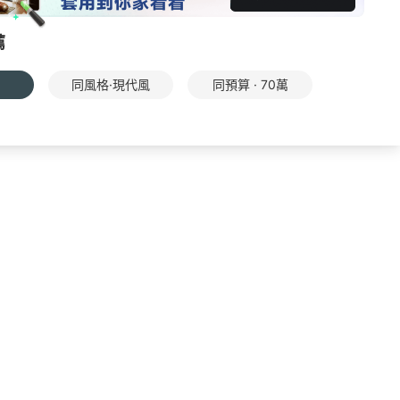
薦
同風格·現代風
同預算 · 70萬