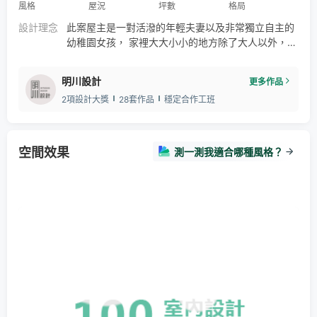
風格
屋況
坪數
格局
設計理念
此案屋主是一對活潑的年輕夫妻以及非常獨立自主的
幼稚園女孩， 家裡大大小小的地方除了大人以外，
屋主對於小主人翁能否不需要父母幫助下也能「自
己」使用也是其中的設計訴求。 - 風格上只利用「一
明川設計
更多作品
種相近木頭色」加白色及少量淺灰去呈現客戶想要的
2項設計大獎
28套作品
穩定合作工班
乾淨清爽， 配上些許日式元素加上極好的採光，營造
出在日式涼亭中被陽光沐浴的一方天地。 - 你的需求
我來達成 為你量身打造夢想中的家
空間效果
測一測我適合哪種風格？