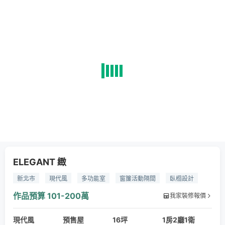
ELEGANT 緻
新北市
現代風
多功能室
窗簾活動隔間
臥榻設計
小坪數
特殊漆
系統櫃
訂製家具
超耐磨木地板
作品預算
101-200萬
我家裝修報價
馬來漆
灰玻
燈條
窗簾隔間
現代風
預售屋
16坪
1房2廳1衛