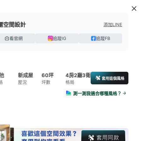
爾空間設計
添加LINE
看官網
追蹤IG
追蹤FB
他
新成屋
60坪
4房2廳3衛
套用這個風格
格
屋況
坪數
格局
測一測我適合哪種風格？