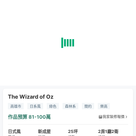
The Wizard of Oz
高雄市
日系風
綠色
森林系
簡約
樂高
作品預算
81-100萬
我家裝修報價
日式風
新成屋
25坪
2房1廳2衛