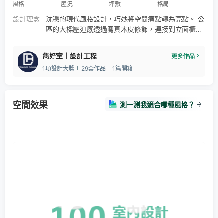
風格
屋況
坪數
格局
設計理念
沈穩的現代風格設計，巧妙將空間痛點轉為亮點。 公
區的大樑壓迫感透過寫真木皮修飾，連接到立面櫃
體， L型布局弱化壓迫感。 鋁條燈點綴，視覺輕盈。
黑灰白的主題配色，適量木紋增添溫暖，營造出舒適
雋好室｜設計工程
更多作品
且富有層次感的居家氛圍。
1項設計大獎
29套作品
1篇開箱
空間效果
測一測我適合哪種風格？