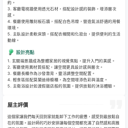
約。 

3. 客廳電視牆使用透光石材，搭配設計感的裝飾，增添層次
感。 

4. 餐廳使用雕刻板石牆，搭配白色吊燈，營造氣派舒適的用餐
環境。 

5. 主臥設計柔軟床頭，搭配衣帽間和化妝台，提供便利的生活
動線。
設計亮點
1. 玄關端景牆成為整體家居的視覺焦點，提升入門的美感。 

2. 客廳使用異材質搭配，讓空間更具設計感與層次。 

3. 餐廳長櫃作為沙發靠背，靈活調整空間配置。 

4. 輕食區搭配莫蘭迪綠櫥櫃，為空間增添色彩與溫度。 

5. 主衛浴設計如渡假飯店般的氛圍，提供放鬆的沐浴體驗。
屋主評價
這個家讓我們每天回到家就能卸下工作的疲憊，感受到最放鬆自
在的氛圍。設計師的巧妙安排讓每個空間都充滿了自然感和高雅