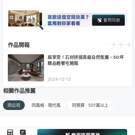
作品開箱
超享受！石材拼接高級自然氛圍，50坪
精品輕奢宅開箱
2024-12-13
相關作品推薦
同公司
同風格 · 現代風
同預算 · 501萬以上