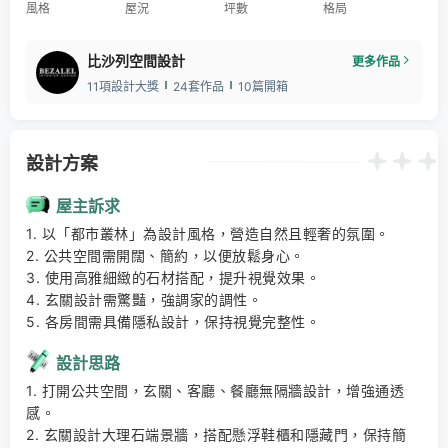
風格
屋況
坪數
格局
比沙列空間設計
更多作品
11項設計大獎
24套作品
10篇開箱
設計方案
屋主訴求
1. 以「都市叢林」為設計風格，營造自然且輕奢的氛圍。 

2. 公共空間需開闊、簡約，以便放鬆身心。 

3. 使用高雅細緻的石材搭配，提升視覺效果。 

4. 玄關設計需驚豔，強調家的調性。 

5. 各房間需具備隱私設計，保持視覺完整性。
設計思路
1. 打開公共空間，玄關、客廳、餐廳無隔牆設計，增強通透
感。 

2. 玄關設計大理石端景牆，搭配懸浮鞋櫃和隱藏門，保持簡