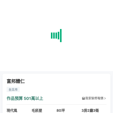
富邦醴仁
台北市
作品預算
501萬以上
我家裝修報價
現代風
毛胚屋
80坪
3房2廳3衛