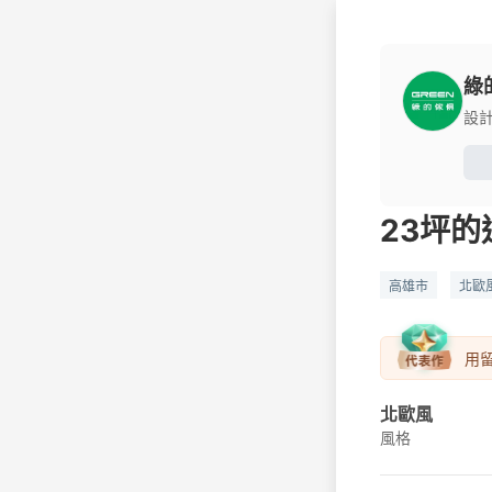
綠
設
23坪的
高雄市
北歐
無印風客廳
日系無印
無
用
北歐風
風格