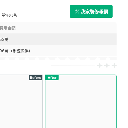
我家裝修報價
單坪6.5萬
費用金額
53萬
96萬（系統傢俱）
Before
After