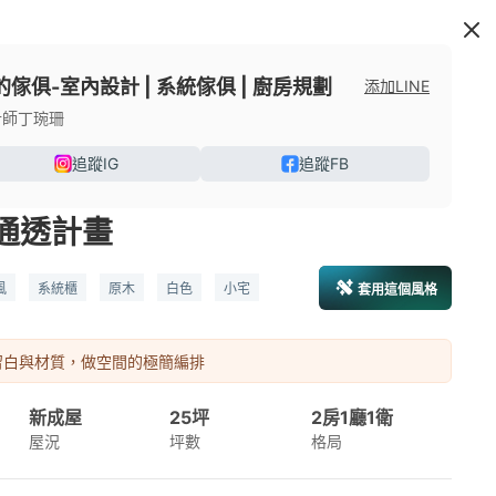
的傢俱-室內設計 | 系統傢俱 | 廚房規劃
添加LINE
計師丁琬珊
追蹤IG
追蹤FB
通透計畫
風
系統櫃
原木
白色
小宅
套用這個風格
無印風裝潢
無印風設計
日式無印
印
北歐風設計
留白與材質，做空間的極簡編排
新成屋
25坪
2房1廳1衛
屋況
坪數
格局