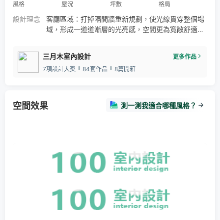
風格
屋況
坪數
格局
設計理念
客廳區域：打掉隔間牆重新規劃，使光線貫穿整個場
域，形成一道道漸層的光亮感，空間更為寬敞舒適；
以白色鐵件和玻璃組成的樓梯，搭配木質踏階，質感
中更具溫暖感。 廚房區域：重新設計陽台門位，增強
三月木室內設計
更多作品
通風和採光效果，增設儲物櫃、電器櫃、備餐櫃與用
7項設計大獎
84套作品
8篇開箱
餐區，提升使用功能。 主臥區域：以優化睡眠品質、
加強機能性和舒適度為主軸。原本狹窄的衛浴改造成
雙洗手台、浴缸、乾濕分離的空間，讓居住者能盡情
的享受沐浴之樂。
空間效果
測一測我適合哪種風格？