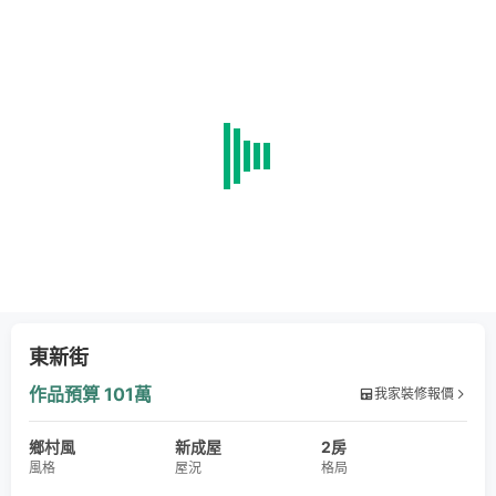
東新街
作品預算
101萬
我家裝修報價
鄉村風
新成屋
2房
風格
屋況
格局