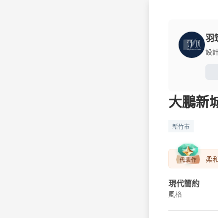
羽
設
大鵬新
新竹市
柔
現代簡約
風格