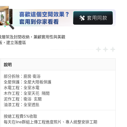
開放層架及封閉收納，兼顧實用性與美觀

地板，建立落塵區
說明
部分拆除：廚房 衛浴

全屋保護：全屋大陸板保護

水電工程：全室水電

木作工程：全室天花  隔間

泥作工程：衛浴  玄關

油漆工程：全室透批
按總工程費5%收取

每天在line群組上傳工程進度照片、專人統整安排工期