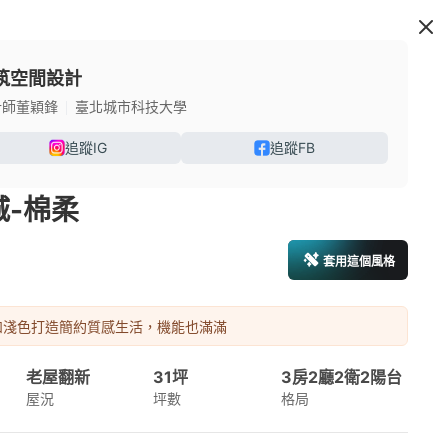
筑空間設計
計師董穎鋒
臺北城市科技大學
追蹤IG
追蹤FB
城-棉柔
套用這個風格
和淺色打造簡約質感生活，機能也滿滿
老屋翻新
31坪
3房2廳2衛2陽台
屋況
坪數
格局