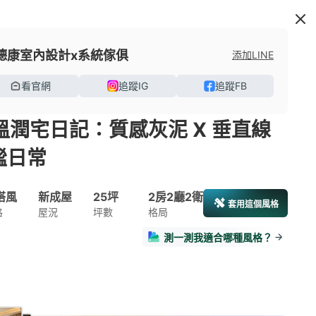
德康室內設計x系統傢俱
添加LINE
看官網
追蹤IG
追蹤FB
溫潤宅日記：質感灰泥 X 垂直線
謐日常
搭風
新成屋
25坪
2房2廳2衛
套用這個風格
格
屋況
坪數
格局
測一測我適合哪種風格？