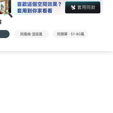
薦
同風格·混搭風
同預算 · 51-80萬