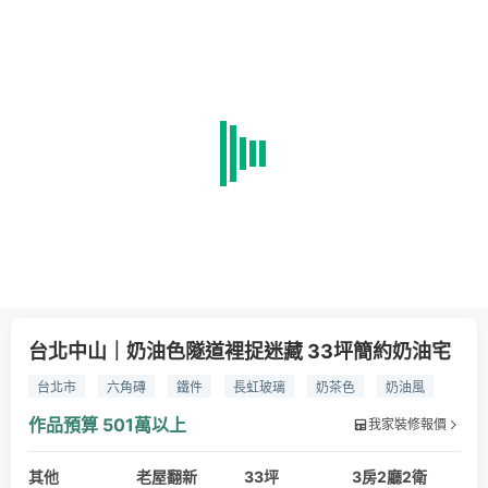
台北中山｜奶油色隧道裡捉迷藏 33坪簡約奶油宅
台北市
六角磚
鐵件
長虹玻璃
奶茶色
奶油風
上掀式
門片
壁龕
更衣室
隱藏門
作品預算
501萬以上
我家裝修報價
其他
老屋翻新
33坪
3房2廳2衛