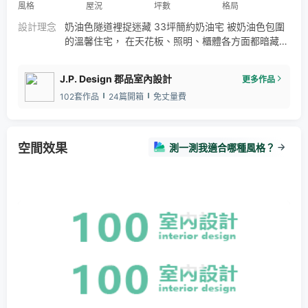
風格
屋況
坪數
格局
設計理念
奶油色隧道裡捉迷藏 33坪簡約奶油宅 被奶油色包圍
的溫馨住宅， 在天花板、照明、櫃體各方面都暗藏小
細節， 隱藏門的規劃也讓整體視覺更融合為一體。
臥室的床頭收納也是不浪費一絲絲空間~
J.P. Design 郡品室內設計
更多作品
102套作品
24篇開箱
免丈量費
空間效果
測一測我適合哪種風格？