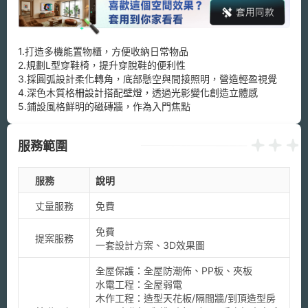
1.打造多機能置物櫃，方便收納日常物品

2.規劃L型穿鞋椅，提升穿脫鞋的便利性

3.採圓弧設計柔化轉角，底部懸空與間接照明，營造輕盈視覺

4.深色木質格柵設計搭配壁燈，透過光影變化創造立體感

5.鋪設風格鮮明的磁磚牆，作為入門焦點
服務範圍
服務
說明
丈量服務
免費
免費

提案服務
一套設計方案、3D效果圖
全屋保護：全屋防潮佈、PP板、夾板

水電工程：全屋弱電

木作工程：造型天花板/隔間牆/到頂造型房