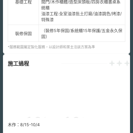
基礎工程
間門/木作櫃體/造型床頭板/四房衣櫃書桌系
統櫃

油漆工程:全室油漆批土打磨/油漆跳色/烤漆/
特殊漆
（裝修5年保固/系統櫃15年保護/五金永久保
裝修保固
固）
*服務範圍屬定製化服務，以設計師和業主洽談方案為準
施工過程
木作：8/15-10/4