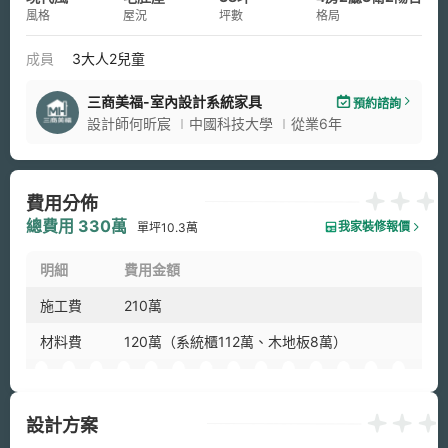
風格
屋況
坪數
格局
成員
3大人2兒童
三商美福-室內設計系統家具
預約諮詢
設計師何昕宸
中國科技大學
從業6年
費用分佈
總費用 330萬
我家裝修報價
單坪10.3萬
明細
費用金額
施工費
210萬
材料費
120萬（系統櫃112萬、木地板8萬）
設計方案