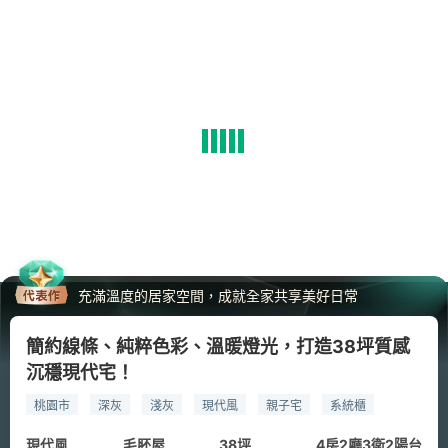
充滿溫度的居家空間，成就全家共享美好日常
簡約線條、純粹色彩、溫暖燈光，打造38坪質感
沉穩現代宅！
桃園市
深灰
淺灰
現代風
親子宅
系統櫃
開放式餐廚
#現代風
現代風
毛胚屋
38坪
4房2廳3衛2陽台