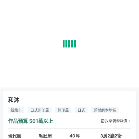
和沐
新北市
日式無印風
無印風
日式
超耐磨木地板
木作貼皮
烤漆
石英石
人造石
毛胚屋
作品預算
501萬以上
我家裝修報價
現代風
毛胚屋
40坪
3房2廳2衛