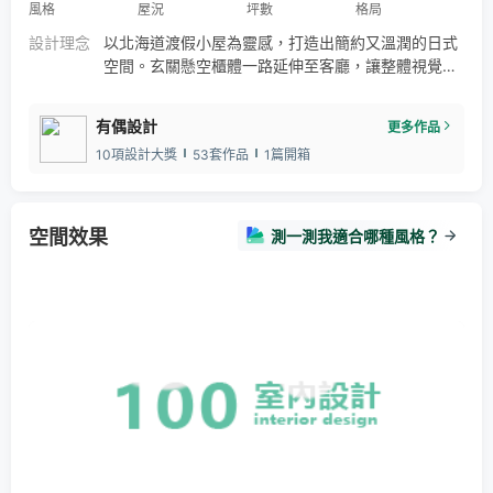
風格
屋況
坪數
格局
設計理念
以北海道渡假小屋為靈感，打造出簡約又溫潤的日式
空間。玄關懸空櫃體一路延伸至客廳，讓整體視覺輕
盈不壓迫，使整面電視牆更顯大器。 利用孤型天花
板，亦營造柔和過渡，讓視覺自然流動。開放式的客
有偶設計
更多作品
餐廳配置讓家人用餐時也能輕鬆欣賞電視，一回家就
10項設計大獎
53套作品
1篇開箱
像走進北國的小木屋，溫暖而放鬆。
空間效果
測一測我適合哪種風格？