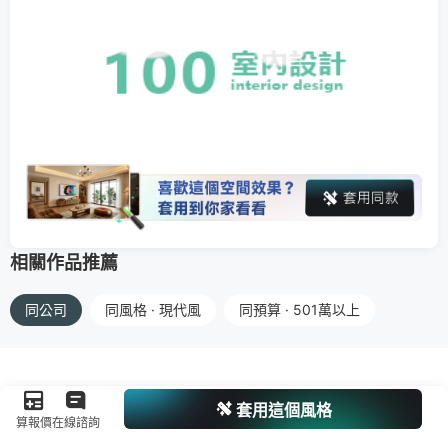
相關作品推薦
同公司
同風格 · 現代風
同預算 · 501萬以上
套用這個風格
算報價
在線諮詢