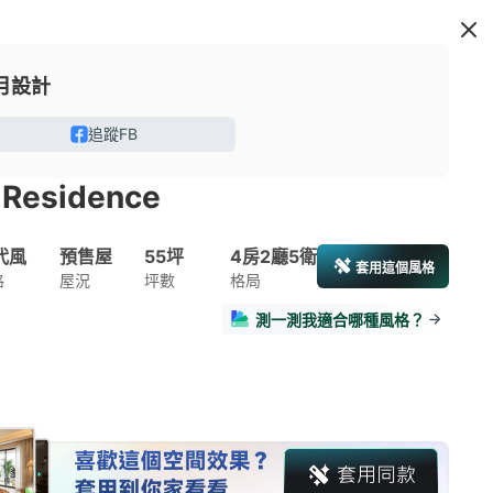
月設計
追蹤FB
L Residence
代風
預售屋
55坪
4房2廳5衛
套用這個風格
格
屋況
坪數
格局
測一測我適合哪種風格？