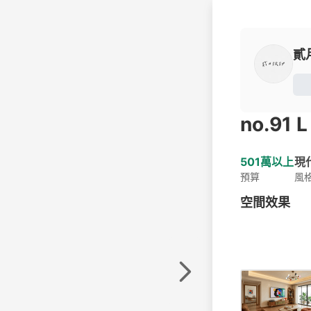
貳
no.91 
501萬以上
現
預算
風
空間效果