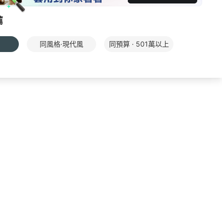
薦
同風格·現代風
同預算 · 501萬以上