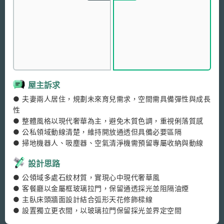
屋主訴求
● 夫妻兩人居住，規劃未來育兒需求，空間需具備彈性與成長
性

● 整體風格以現代奢華為主，避免木質色調，重視俐落質感

● 公私領域動線清楚，維持開放通透但具備必要區隔

● 掃地機器人、吸塵器、空氣清淨機需預留專屬收納與動線
設計思路
● 公領域多處石紋材質，實現心中現代奢華風

● 客餐廳以金屬框玻璃拉門，保留通透採光並阻隔油煙

● 主臥床頭牆面設計結合弧形天花修飾樑線

● 設置獨立更衣間，以玻璃拉門保留採光並界定空間