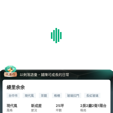
以俐落語彙，鋪陳可成長的日常
縵里余余
台中市
現代風
茶鏡
格柵
玻璃拉門
長虹玻璃
新成屋設計
新成屋
現代風
新成屋
25坪
2房2廳2衛1陽台
風格
屋況
坪數
格局