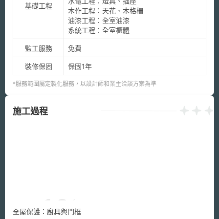
水電工程：燈具、插座

基礎工程
木作工程：天花、木格柵

油漆工程：全室油漆

系統工程：全室櫃體
監工服務
免費
裝修保固
保固1年
*服務範圍屬定製化服務，以設計師和業主洽談方案為準
施工過程
全屋保護：廚具與門框