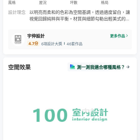
風格
屋況
坪數
格局
設計理念
以明亮而柔和的色彩為空間基調，透過適度留白，讓
視覺回歸純粹與平衡。材質與細節勾勒出輕美式的層
次；深色地板及水晶吊燈映照生活中的雅致，流淌出
低調而高級的質感。
宇伸設計
更多作品
4.7
分
6項設計大獎
46套作品
空間效果
測一測我適合哪種風格？