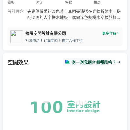
風格
屋況
坪數
格局
設計理念
夫妻倆偏愛的淡色系，其明亮清透在光線折射中，搭
配溫潤的人字拼木地板，偶爾深色胡桃木穿梭於櫃
體、層板、立面，點綴微復古的調性，營造而療癒的
和諧日常。 為了滿足屋主想要完整的客房、廚房中
拾隅空間設計有限公司
更多作品
島，重新分配公領域向度，使客廳轉向呈現簡約美
71套作品
12篇開箱
穩定合作工班
感，同時讓餐廚區得以延展，實踐了屋主期待的餐廳
中島。收納整合於單側櫃體，串聯玄關至餐廚的生活
機能，並且結合更衣與儲藏機能，配置於大門口側
牆，結構上形成了完整的玄關區
空間效果
測一測我適合哪種風格？