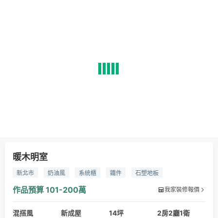
暖木明室
新北市
奶油風
系統櫃
鐵件
石塑地板
人造石檯面
清玻隔間
鋁框玻璃門
木百葉
作品預算
101-200萬
我家裝修報價
混搭風
新成屋
14坪
2房2廳1衛