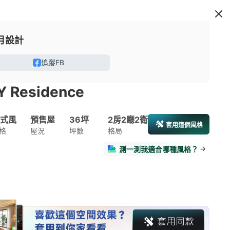
月設計
追蹤FB
 Y Residence
式風
預售屋
36坪
2房2廳2衛
套用這個風格
格
屋況
坪數
格局
測一測我適合哪種風格？