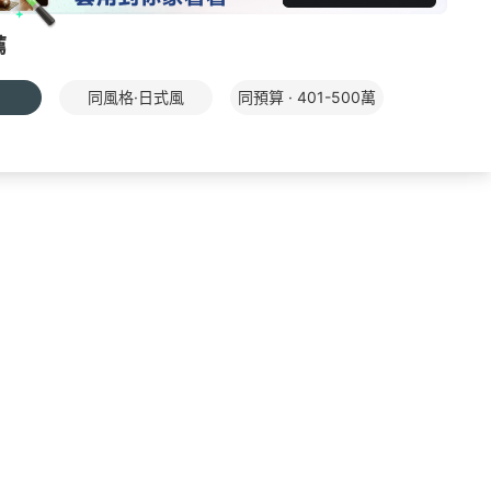
薦
同風格·日式風
同預算 · 401-500萬