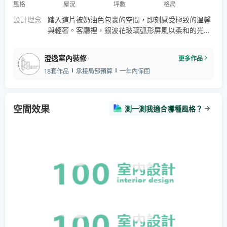
風格
屋況
坪數
格局
玻璃扶手
設計理念
踏入這片被奶油色包裹的空間，即刻感受極致的溫馨
與輕奢。客廳裡，銀波花玻璃弧形屏風以柔和的光線
劃分空間，保持視覺上的通透與流動；大器的薄板磁
磚電視牆則注入磅礴氣勢與頂級奢華感，展現現代輕
澄逸室內裝修
更多作品
奢的設計語彙。餐廚區域，機能與美感和諧並存，黑
18套作品
承接局部預算
一年內保固
色鋁框玻璃拉門巧妙區隔油煙，同時維繫視覺連貫。
廚房以清新的抹茶綠下櫃與溫柔的奶茶色上櫃完美結
合，打造出如同抹茶拿鐵般迷人的色彩層次。 步入私
領域，每個臥室都擁有獨特的療
空間效果
測一測我適合哪種風格？