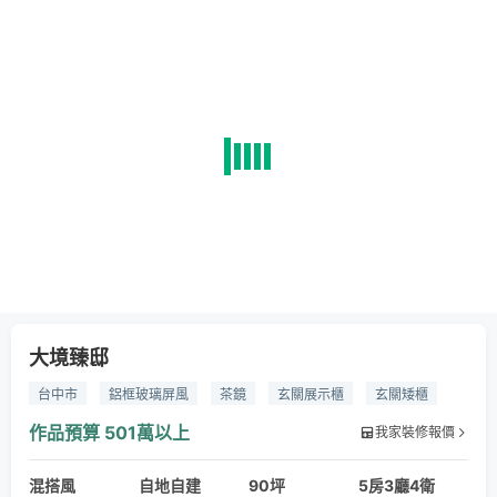
大境臻邸
台中市
鋁框玻璃屏風
茶鏡
玄關展示櫃
玄關矮櫃
薄板磁磚
藝術塗料
綠奶茶櫥具
客廳吧檯設計
線板
作品預算
501萬以上
我家裝修報價
懸浮電視櫃
床頭裱布
跳色油漆
抹茶綠系統櫃
混搭風
玫瑰粉系統櫃
自地自建
孝親房
木作扶手
90坪
鍍鈦金屬飾條
5房3廳4衛