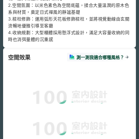
2.空間氛圍：以米色素色為空間底蘊，揉合大量溫潤的原木色
系與材質，奠定日式禪風的靜謐基礎

3.樑柱修飾：運用弧形天花板修飾樑柱，並將視覺動線由玄關
流暢地優雅引導至客廳

4.收納規劃：大型櫃體採用懸浮式設計，滿足大容量收納的同
時也消弭量體的沉重感
空間效果
測一測我適合哪種風格？