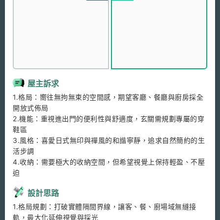
屋主訴求
1.格局：嚮往無拘無束的空間感，期望客廳、餐廳與廚房採全
開放式佈局

2.機能：重視進出門的便利性與舒適度，玄關需規劃專屬的穿
鞋區

3.風格：喜愛日式無印與禪風的和諧寧靜，追求自然簡約的生
活步調

4.收納：需要極大的收納空間，但希望視覺上保持輕盈、不壓
迫
設計思路
1.格局規劃：打破實體隔間界線，讓客、餐、廚場域無縫接
軌，最大化延伸視覺與採光
