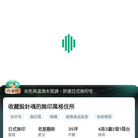
米色與溫潤木質調，舒適日式無印宅
收藏設計魂的無印風格住所
台中市
無印風
格柵
經典單品家具
系統傢俱
egger
日式無印
老屋翻新
35坪
4房2廳2衛1陽台
風格
屋況
坪數
格局