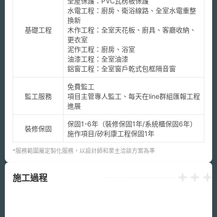
全屋保護：PVC瓦楞板保護

水電工程：廚房、衛浴線路、全室水電重整
換新

基礎工程
木作工程：全室天花板、廚具、客廳收納、
更衣室

泥作工程：廚房、浴室

油漆工程：全室油漆

鋁窗工程：全室窗戶乾式包框隔音窗
免費監工

監工服務
項目主管專人監工、每天在line群組匯報工程
進展
保固1-6年（裝修保固1年/系統櫃保固6年）

裝修保固
施作項目/矽利康工程保固1年
*服務範圍屬定製化服務，以設計師和業主洽談方案為準
施工過程