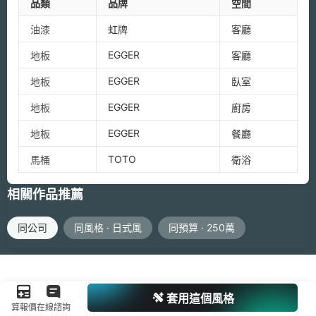
品類
品牌
空間
油漆
虹牌
客廳
EGGER
地板
客廳
EGGER
地板
臥室
EGGER
地板
廚房
EGGER
地板
餐廳
TOTO
馬桶
衛浴
相關作品推薦
同公司
同風格 · 日式風
同預算 · 250萬
套用這個風格
算報價
在線諮詢