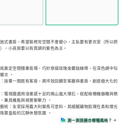
放式書房，希望裝修完空間不會變小，主臥要有更衣室（所以把
），小孩房要以有質調的紫色為主。
底奠定空間穩重氣場，巧妙穿插玫瑰金鍍鈦線條，在深色調中勾
次 。

：捨棄一間既有客房，將坪效回饋至客廳與書房，創造極大化的
：電視牆選用潑墨感十足的嫣山嵐大理石，搭配格柵機器櫃與預
，兼具機能與視覺衝擊力 。

藝術：全室採用義大利聖馬可塗料，其細膩礦物肌理在柔和燈光
珠寶盒般的沉靜休憩氛圍 。
測一測我適合哪種風格？