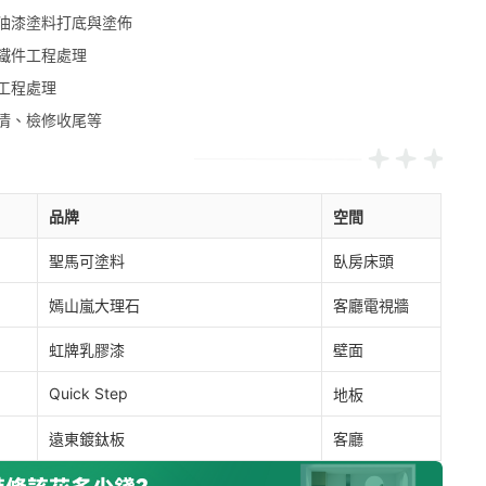
油漆塗料打底與塗佈
鐵件工程處理
工程處理
清、檢修收尾等
品牌
空間
聖馬可塗料
臥房床頭
嫣山嵐大理石
客廳電視牆
虹牌乳膠漆
壁面
Quick Step
地板
遠東鍍鈦板
客廳