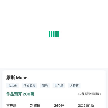
繆斯 Muse
台北市
法式浪漫
簡約
白色調
大理石
拋光石英磚
噴漆
線板
壁爐
作品預算
200萬
我家裝修報價
古典風
新成屋
260坪
3房2廳1衛