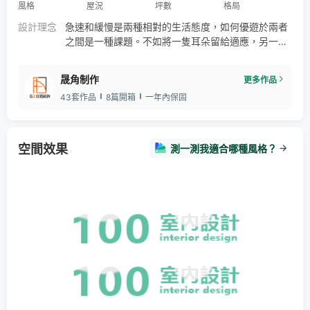
風格
屋況
坪數
格局
設計理念
急速和緩慢是兩種相對的生活態度，如何優遊於兩者
之間是一種課題。不如將一隻耳朵留給適應，另一隻
就留給心。 單純的空間，加深人們對美好事物的渴
望。這是一處寧靜美好的法式小屋，直接了當的純
晟角制作
更多作品
粹，讓我們把話語權留給空間，讓房子自己說話。
43套作品
8篇開箱
一年內保固
空間效果
測一測我適合哪種風格？