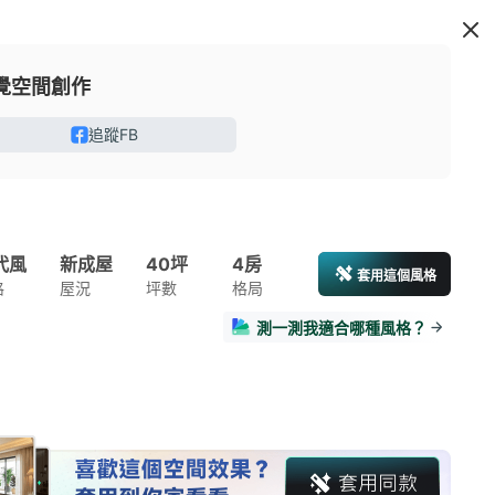
覺空間創作
追蹤FB
代風
新成屋
40坪
4房
套用這個風格
格
屋況
坪數
格局
測一測我適合哪種風格？