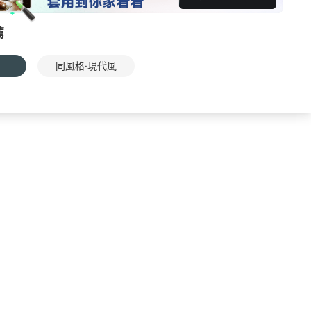
薦
同風格·現代風