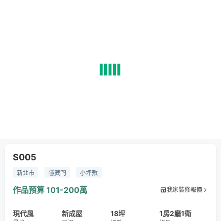
S005
新北市
隱藏門
小坪數
作品預算
101-200萬
我家裝修報價
現代風
新成屋
18坪
1房2廳1衛