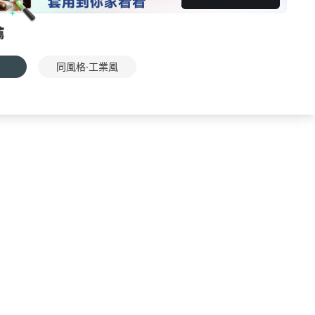
薦
同風格·工業風