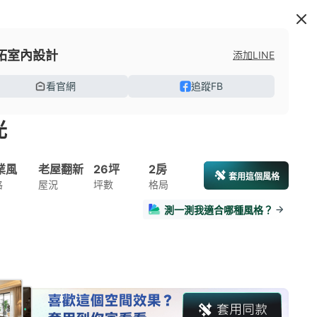
拓室內設計
添加LINE
看官網
追蹤FB
光
業風
老屋翻新
26坪
2房
套用這個風格
格
屋況
坪數
格局
測一測我適合哪種風格？