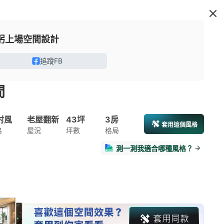
躬上場空間設計
追蹤FB
間
村風
老屋翻新
43坪
3房
套用這個風格
格
屋況
坪數
格局
測一測我適合哪種風格？