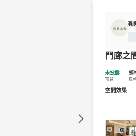
鞠
門廊之
未披露
鄉
預算
風
空間效果