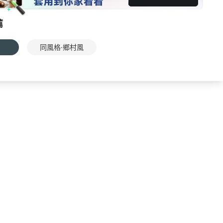
薦
同風格·鄉村風