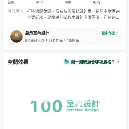
風格
屋況
坪數
格局
設計理念
打造溫馨休閒，富有時尚現代感的家，是屋主對家的
主要訴求。昱承設計擷取木質的溫暖圓潤、石材的自
然肌理、玻璃的冷冽時尚，以寧靜不失個性的空間彩
度，為屋主打造出一個現代時尚，呈現極致溫馨的都
昱承室內設計
更多作品
會宅。
9項設計大獎
58套作品
1篇開箱
空間效果
測一測我適合哪種風格？