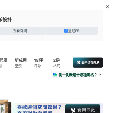
禾設計
看官網
追蹤FB
代風
新成屋
18坪
2房
套用這個風格
格
屋況
坪數
格局
測一測我適合哪種風格？