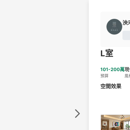
泱
L室
101-200萬
現
預算
風
空間效果