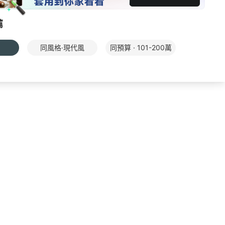
薦
同風格·現代風
同預算 · 101-200萬